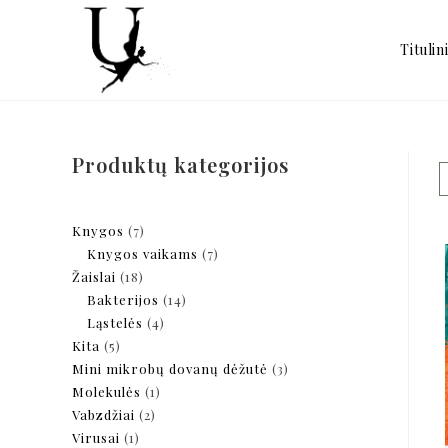
Titulin
Produktų kategorijos
Knygos
7
Knygos vaikams
7
Žaislai
18
Bakterijos
14
Ląstelės
4
Kita
5
Mini mikrobų dovanų dėžutė
3
Molekulės
1
Vabzdžiai
2
Virusai
1