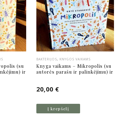
MS
BAKTERIJOS
,
KNYGOS VAIKAMS
opolis (su
Knyga vaikams – Mikropolis (su
inkėjimu) ir
autorės parašu ir palinkėjimu) ir
s
Pliušinė Salmonella (Salmonella
typhimurium) bakterija
20,00
€
Į krepšelį