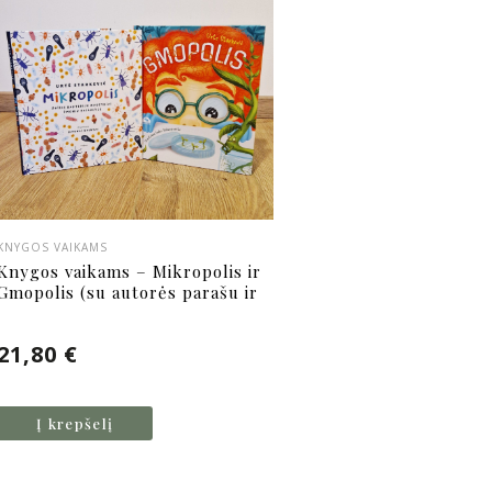
KNYGOS VAIKAMS
Knygos vaikams – Mikropolis ir
Gmopolis (su autorės parašu ir
palinkėjimu)
21,80
€
Į krepšelį