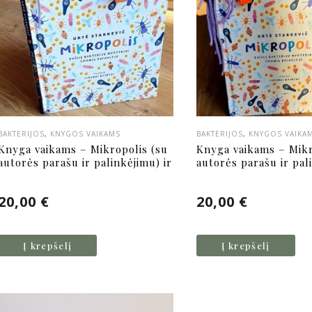
BAKTERIJOS
,
KNYGOS VAIKAMS
BAKTERIJOS
,
KNYGOS VAIKA
Knyga vaikams – Mikropolis (su
Knyga vaikams – Mikr
autorės parašu ir palinkėjimu) ir
autorės parašu ir pal
Listeria pliušinė bakterija
Pliušinė Pseudomona
(Listeria monocytogenes)
aeruginosa bakterija
20,00
€
20,00
€
Į krepšelį
Į krepšelį