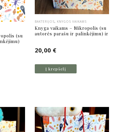
BAKTERIJOS
,
KNYGOS VAIKAMS
Knyga vaikams – Mikropolis (su
autorės parašu ir palinkėjimu) ir
opolis (su
Escherichia coli pliušinė
inkėjimu)
bakterija
20,00
€
Į krepšelį