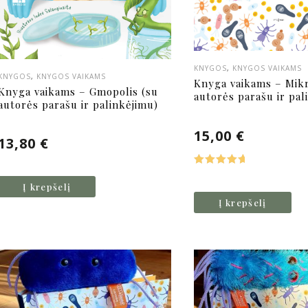
KNYGOS
,
KNYGOS VAIKAMS
KNYGOS
,
KNYGOS VAIKAMS
Knyga vaikams – Mikr
Knyga vaikams – Gmopolis (su
autorės parašu ir pal
autorės parašu ir palinkėjimu)
15,00
€
13,80
€
Įvertinima
Į krepšelį
s:
5.00
iš
Į krepšelį
5