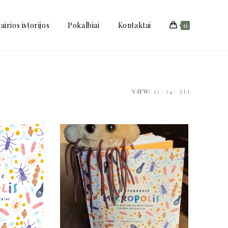
vairios istorijos
Pokalbiai
Kontaktai
0
VIEW:
12
24
ALL