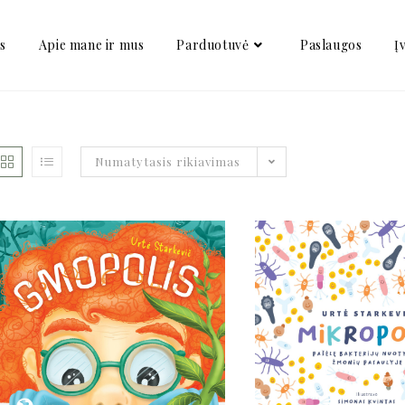
is
Apie mane ir mus
Parduotuvė
Paslaugos
Į
Numatytasis rikiavimas