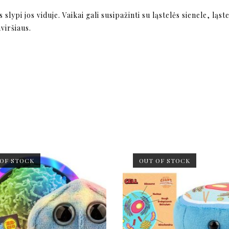
 slypi jos viduje. Vaikai gali susipažinti su ląstelės sienele, 
viršiaus.
 OF STOCK
OUT OF STOCK